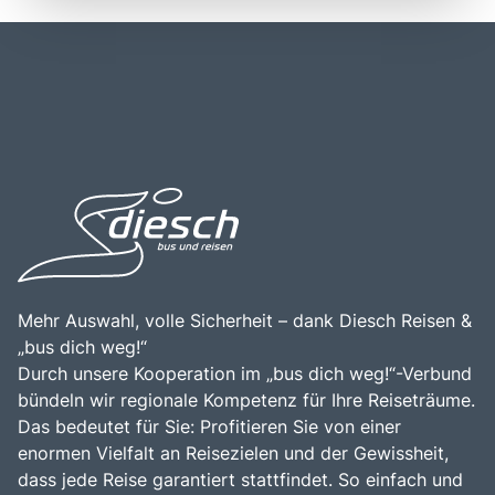
ein wichtiger Verkehrsknotenpunkt, der eine Vielzahl von
genießen können. Historisch gesehen hat Tirol eine reiche
Anbindungen zu anderen Städten in Österreich und
Geschichte, die von der römischen Besiedlung bis zur
Europa bietet. Die Region ist gut erreichbar, sowohl mit
Entwicklung als wichtiger Handelsweg zwischen Nord-
dem Auto als auch mit öffentlichen Verkehrsmitteln, und
und Südeuropa reicht. Die beeindruckenden Burgen,
bietet eine Vielzahl von malerischen Straßen und
Schlösser und historischen Städte wie Innsbruck und Hall
Wanderwegen, die die Schönheit der Umgebung
in Tirol zeugen von dieser Vergangenheit. Ein Besuch in
erschließen. Die Nähe zu beliebten Urlaubszielen und die
Tirol ist eine hervorragende Gelegenheit, die herzliche
beeindruckende Natur machen Tirol zu einem idealen Ziel
Gastfreundschaft der Einheimischen, die köstliche Tiroler
für Tagesausflüge und längere Aufenthalte. Die
Küche und die faszinierende Kultur dieser einzigartigen
Kombination aus atemberaubenden Landschaften, reicher
Region zu erleben. Die Kombination aus spektakulären
Geschichte und einer Vielzahl von Freizeitmöglichkeiten
Landschaften, Outdoor-Abenteuern und kulturellen
macht Tirol zu einem unvergesslichen Erlebnis für alle, die
Erlebnissen macht Tirol zu einem unvergesslichen Ziel für
die Schönheit und Vielfalt dieser einzigartigen Region
Reisende.
entdecken möchten.
Mehr Auswahl, volle Sicherheit – dank Diesch Reisen &
„bus dich weg!“
Durch unsere Kooperation im „bus dich weg!“-Verbund
bündeln wir regionale Kompetenz für Ihre Reiseträume.
Das bedeutet für Sie: Profitieren Sie von einer
enormen Vielfalt an Reisezielen und der Gewissheit,
dass jede Reise garantiert stattfindet. So einfach und