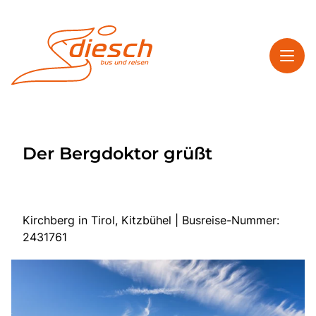
Toggl
Reisethemen
Der Bergdoktor grüßt
Toggl
Service
Toggl
Kontakt
Kirchberg in Tirol, Kitzbühel | Busreise-Nummer:
2431761
Start
Mehrtagesreisen
Tagesfahrten
Bus anmieten