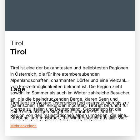
Tirol
Tirol
Tirol ist eine der bekanntesten und beliebtesten Regionen
in Österreich, die für ihre atemberaubenden
Alpenlandschaften, charmanten Dörfer und eine Vielzahl
von Freizeitmöglichkeiten bekannt ist. Die Region zieht
Lage
sowohl im Sommer als auch im Winter zahlreiche Besucher
an, die die beeindruckenden Berge, klaren Seen und
Tirol liegt im Westen Österreichs und erstreckt sich bis zur
malerischen Täler erkunden möchten. Tirol ist berühmt für
Grenze zu Italien und Deutschland. Geografisch ist die
seine erstklassigen Skigebiete, darunter St. Anton,
Region von den majestätischen Alpen umgeben, die eine
Kitzbühel und Innsbruck, die Wintersportler aus aller Welt
beeindruckende Kulisse bieten und zahlreiche
anlocken. Im Sommer verwandelt sich die Region in ein
Mehr anzeigen
Möglichkeiten für Outdoor-Aktivitäten bieten. Die
Paradies für Wanderer, Radfahrer und Naturliebhaber, die
Landeshauptstadt Innsbruck liegt im Herzen Tirols und ist
die unberührte Natur und die vielfältigen Wanderwege