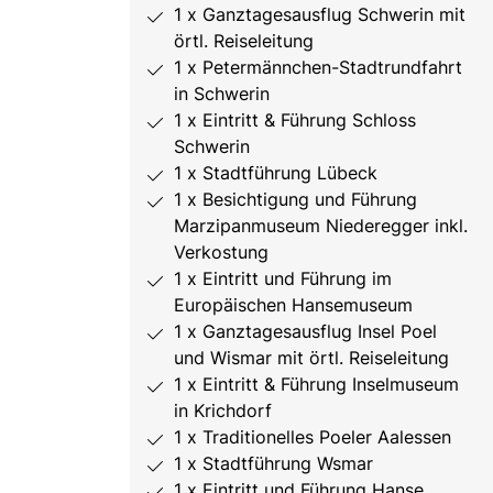
1 x Ganztagesausflug Schwerin mit
örtl. Reiseleitung
1 x Petermännchen-Stadtrundfahrt
in Schwerin
1 x Eintritt & Führung Schloss
Schwerin
1 x Stadtführung Lübeck
1 x Besichtigung und Führung
Marzipanmuseum Niederegger inkl.
Verkostung
1 x Eintritt und Führung im
Europäischen Hansemuseum
1 x Ganztagesausflug Insel Poel
und Wismar mit örtl. Reiseleitung
1 x Eintritt & Führung Inselmuseum
in Krichdorf
1 x Traditionelles Poeler Aalessen
1 x Stadtführung Wsmar
1 x Eintritt und Führung Hanse