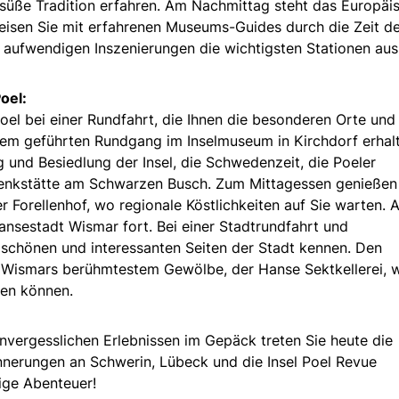
süße Tradition erfahren. Am Nachmittag steht das Europäi
sen Sie mit erfahrenen Museums-Guides durch die Zeit de
n aufwendigen Inszenierungen die wichtigsten Stationen au
oel:
Poel bei einer Rundfahrt, die Ihnen die besonderen Orte und
inem geführten Rundgang im Inselmuseum in Kirchdorf erhal
g und Besiedlung der Insel, die Schwedenzeit, die Poeler
enkstätte am Schwarzen Busch. Zum Mittagessen genießen
er Forellenhof, wo regionale Köstlichkeiten auf Sie warten. 
Hansestadt Wismar fort. Bei einer Stadtrundfahrt und
schönen und interessanten Seiten der Stadt kennen. Den
n Wismars berühmtestem Gewölbe, der Hanse Sektkellerei, 
men können.
nvergesslichen Erlebnissen im Gepäck treten Sie heute die
nnerungen an Schwerin, Lübeck und die Insel Poel Revue
tige Abenteuer!