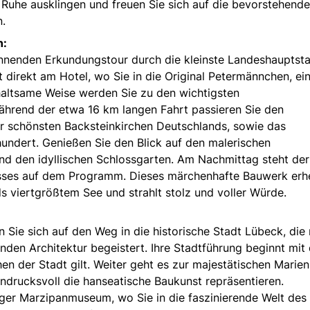
 Ruhe ausklingen und freuen Sie sich auf die bevorstehend
n.
n:
pannenden Erkundungstour durch die kleinste Landeshauptst
 direkt am Hotel, wo Sie in die Original Petermännchen, ei
rhaltsame Weise werden Sie zu den wichtigsten
ährend der etwa 16 km langen Fahrt passieren Sie den
r schönsten Backsteinkirchen Deutschlands, sowie das
undert. Genießen Sie den Blick auf den malerischen
d den idyllischen Schlossgarten. Am Nachmittag steht der
sses auf dem Programm. Dieses märchenhafte Bauwerk erh
ds viertgrößtem See und strahlt stolz und voller Würde.
ie sich auf den Weg in die historische Stadt Lübeck, die 
nden Architektur begeistert. Ihre Stadtführung beginnt mit
en der Stadt gilt. Weiter geht es zur majestätischen Marien
ndrucksvoll die hanseatische Baukunst repräsentieren.
ger Marzipanmuseum, wo Sie in die faszinierende Welt des