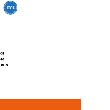
adt
nte
 aus