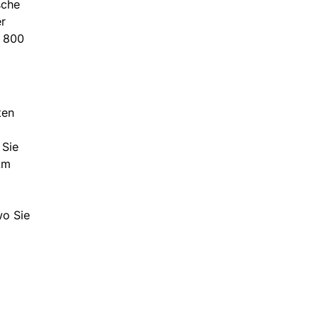
sche
r
s 800
ten
 Sie
Am
wo Sie