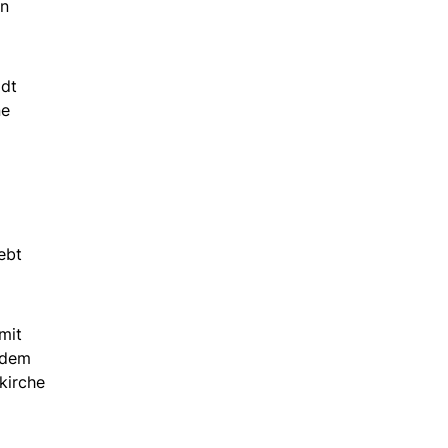
en
adt
ne
ebt
mit
 dem
kirche