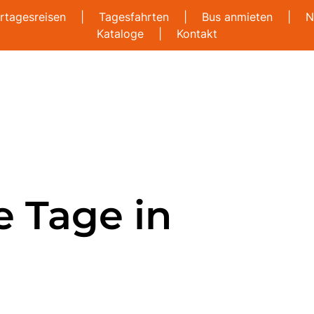
rtagesreisen
|
Tagesfahrten
|
Bus anmieten
|
N
Kataloge
|
Kontakt
 Tage in