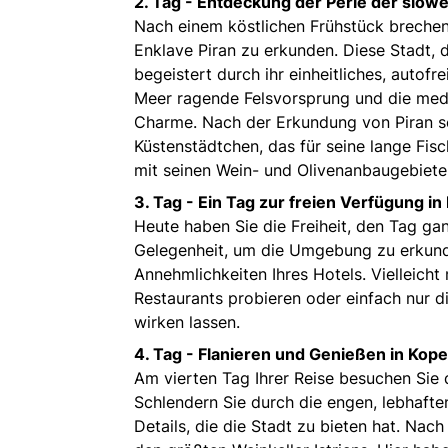
2. Tag -
Entdeckung der Perle der slowen
Nach einem köstlichen Frühstück brechen S
Enklave Piran zu erkunden. Diese Stadt, d
begeistert durch ihr einheitliches, autofr
Meer ragende Felsvorsprung und die medi
Charme. Nach der Erkundung von Piran setz
Küstenstädtchen, das für seine lange Fisc
mit seinen Wein- und Olivenanbaugebiete
3. Tag -
Ein Tag zur freien Verfügung in
Heute haben Sie die Freiheit, den Tag ga
Gelegenheit, um die Umgebung zu erkund
Annehmlichkeiten Ihres Hotels. Vielleich
Restaurants probieren oder einfach nur d
wirken lassen.
4. Tag -
Flanieren und Genießen in Kope
Am vierten Tag Ihrer Reise besuchen Sie d
Schlendern Sie durch die engen, lebhaft
Details, die die Stadt zu bieten hat. Nac