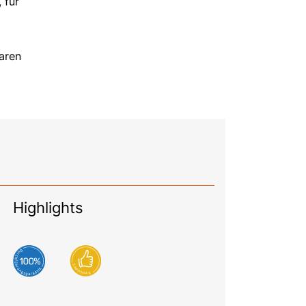
 für
aren
Highlights