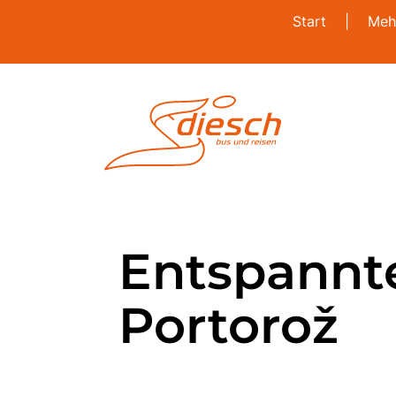
Start
|
Meh
Entspannte
Portorož