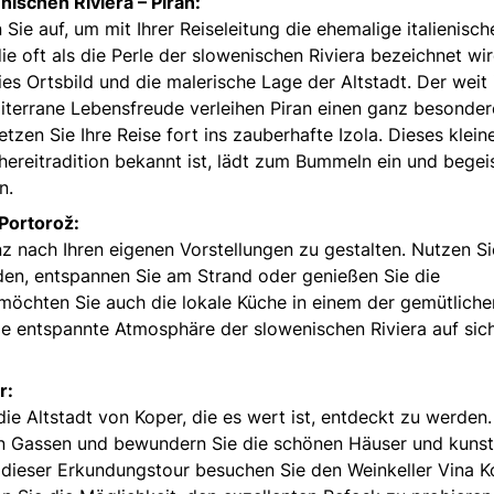
ischen Riviera – Piran:
ie auf, um mit Ihrer Reiseleitung die ehemalige italienisch
ie oft als die Perle der slowenischen Riviera bezeichnet wir
eies Ortsbild und die malerische Lage der Altstadt. Der weit 
terrane Lebensfreude verleihen Piran einen ganz besonder
en Sie Ihre Reise fort ins zauberhafte Izola. Dieses klein
hereitradition bekannt ist, lädt zum Bummeln ein und begei
n.
 Portorož:
nz nach Ihren eigenen Vorstellungen zu gestalten. Nutzen Si
en, entspannen Sie am Strand oder genießen Sie die
t möchten Sie auch die lokale Küche in einem der gemütliche
ie entspannte Atmosphäre der slowenischen Riviera auf sic
r:
ie Altstadt von Koper, die es wert ist, entdeckt zu werden.
en Gassen und bewundern Sie die schönen Häuser und kunst
h dieser Erkundungstour besuchen Sie den Weinkeller Vina K