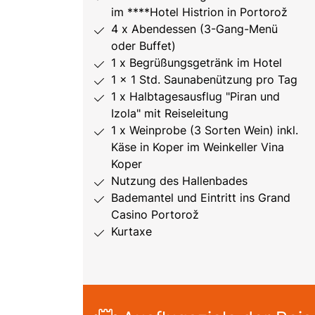
im ****Hotel Histrion in Portorož
4 x Abendessen (3-Gang-Menü
oder Buffet)
1 x Begrüßungsgetränk im Hotel
1 x 1 Std. Saunabenützung pro Tag
1 x Halbtagesausflug "Piran und
Izola" mit Reiseleitung
1 x Weinprobe (3 Sorten Wein) inkl.
Käse in Koper im Weinkeller Vina
Koper
Nutzung des Hallenbades
Bademantel und Eintritt ins Grand
Casino Portorož
Kurtaxe