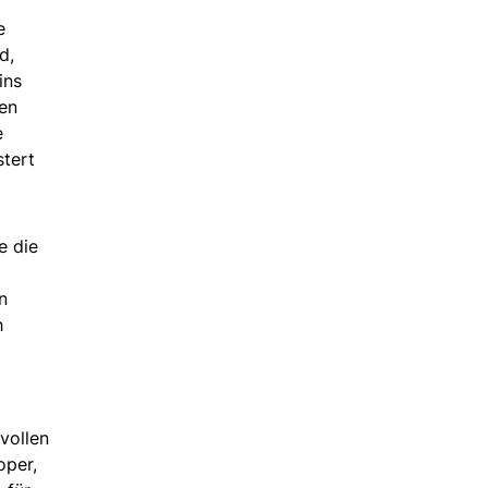
e
d,
ins
en
e
stert
e die
n
h
vollen
oper,