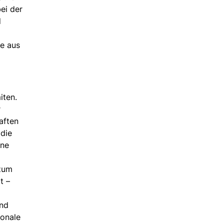
ei der
d
se aus
iten.
r
aften
 die
rne
 zum
t –
end
ionale