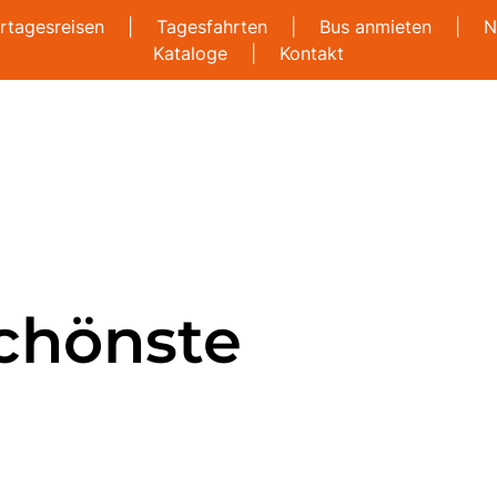
rtagesreisen
|
Tagesfahrten
|
Bus anmieten
|
N
Kataloge
|
Kontakt
schönste