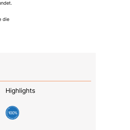
undet.
e die
Highlights