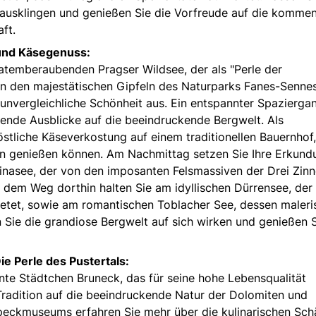
 ausklingen und genießen Sie die Vorfreude auf die komme
ft.
und Käsegenuss:
 atemberaubenden Pragser Wildsee, der als "Perle der
n den majestätischen Gipfeln des Naturparks Fanes-Senne
unvergleichliche Schönheit aus. Ein entspannter Spazierga
erende Ausblicke auf die beeindruckende Bergwelt. Als
östliche Käseverkostung auf einem traditionellen Bauernhof
en genießen können. Am Nachmittag setzen Sie Ihre Erkund
inasee, der von den imposanten Felsmassiven der Drei Zin
 dem Weg dorthin halten Sie am idyllischen Dürrensee, der
bietet, sowie am romantischen Toblacher See, dessen maleri
 Sie die grandiose Bergwelt auf sich wirken und genießen S
e Perle des Pustertals:
ante Städtchen Bruneck, das für seine hohe Lebensqualität
 Tradition auf die beeindruckende Natur der Dolomiten und
Speckmuseums erfahren Sie mehr über die kulinarischen Sch