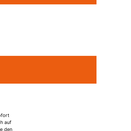
ofort
h auf
ie den