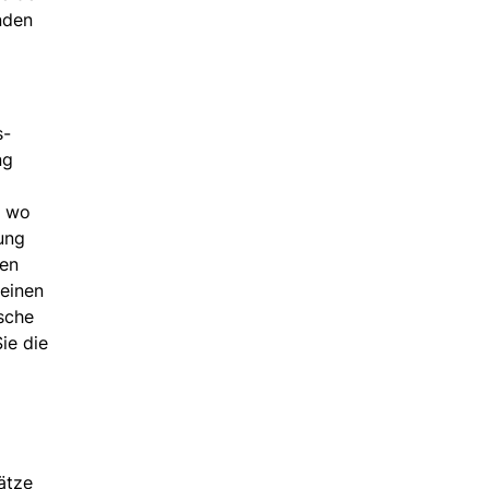
nden
s-
ng
, wo
ung
nen
 einen
sche
ie die
ätze