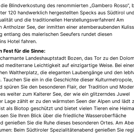
 die Blindverkostung des renommierten „Gambero Rosso“, b
ter 120 handwerklich hergestellten Specks aus Südtirol un
ualität und die traditionellen Herstellungsverfahren! Am
n Antholzer See, der inmitten einer atemberaubenden Kulis
g entlang des malerischen Seeufers rundet diesen
ins Hotel fahren.
 Fest für die Sinne:
die charmante Landeshauptstadt Bozen, das Tor zu den Dolom
nd mediterrane Leichtigkeit auf einzigartige Weise. Bei eine
hen Waltherplatz, die eleganten Laubengänge und den lebh
. Tauchen Sie ein in die Geschichte dieser Kulturmetropole,
d spüren Sie den besonderen Flair, der Tradition und Mode
s weiter zum Kalterer See, der wie ein glitzerndes Juwel
ner Lage zählt er zu den wärmsten Seen der Alpen und lädt
ist als Biotop geschützt und bietet vielen Tieren eine Heima
ssen Sie Ihren Blick über die friedliche Wasseroberfläche
 und genießen Sie die Ruhe dieses besonderen Ortes. Am Ab
aumen: Beim Südtiroler Spezialitätenabend genießen Sie reg