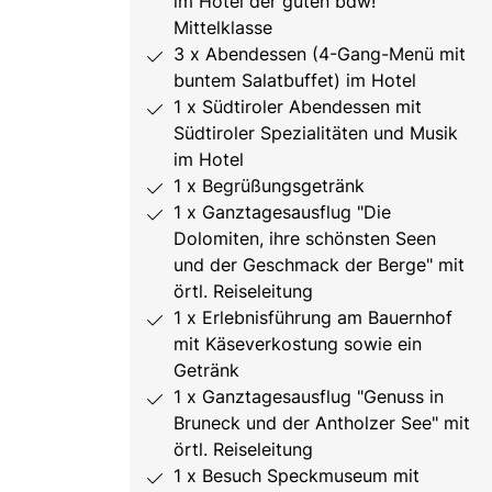
im Hotel der guten bdw!
Mittelklasse
3 x Abendessen (4-Gang-Menü mit
buntem Salatbuffet) im Hotel
1 x Südtiroler Abendessen mit
Südtiroler Spezialitäten und Musik
im Hotel
1 x Begrüßungsgetränk
1 x Ganztagesausflug "Die
Dolomiten, ihre schönsten Seen
und der Geschmack der Berge" mit
örtl. Reiseleitung
1 x Erlebnisführung am Bauernhof
mit Käseverkostung sowie ein
Getränk
1 x Ganztagesausflug "Genuss in
Bruneck und der Antholzer See" mit
örtl. Reiseleitung
1 x Besuch Speckmuseum mit