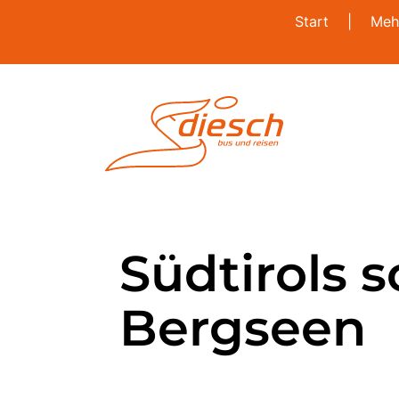
Start
|
Meh
Südtirols 
Bergseen