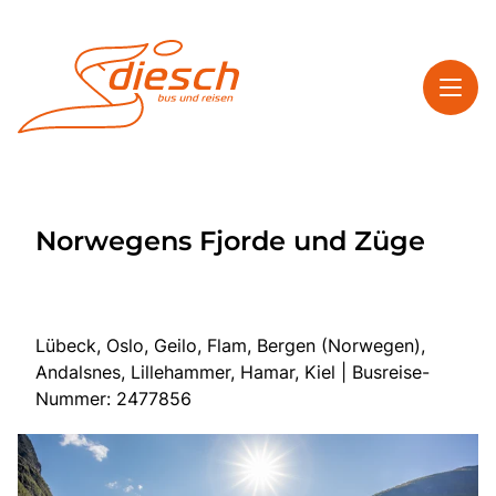
Toggl
Reisethemen
Norwegens Fjorde und Züge
Toggl
Service
Toggl
Kontakt
Lübeck, Oslo, Geilo, Flam, Bergen (Norwegen),
Andalsnes, Lillehammer, Hamar, Kiel | Busreise-
Start
Nummer: 2477856
Mehrtagesreisen
Tagesfahrten
Bus anmieten