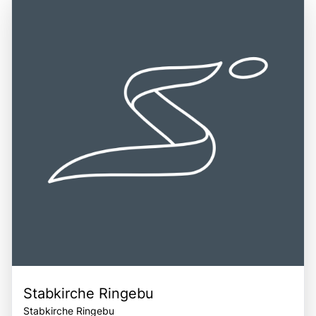
Fischerei und Landwirtschaft in der Region. Ein Besuch im
einem idealen Ausgangspunkt für die Erkundung weiterer
Geirangerfjord ist eine hervorragende Gelegenheit, die
Attraktionen, wie dem Nærøyfjord und dem Geiranger
beeindruckende Natur Norwegens zu erleben, die lokale
Skywalk. Die Kombination aus beeindruckenden
Kultur zu entdecken und unvergessliche Erinnerungen zu
Landschaften, historischen Sehenswürdigkeiten und der
schaffen.
Nähe zu weiteren Naturwundern macht den
Geirangerfjord zu einem bereichernden Erlebnis für alle,
die die Faszination der norwegischen Natur und Kultur
entdecken möchten.
Stabkirche Ringebu
Stabkirche Ringebu