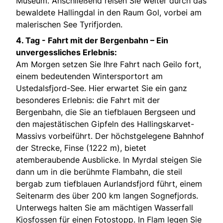
Museum. Anschließend reisen Sie weiter durch das
bewaldete Hallingdal in den Raum Gol, vorbei am
malerischen See Tyrifjorden.
4. Tag -
Fahrt mit der Bergenbahn – Ein
unvergessliches Erlebnis:
Am Morgen setzen Sie Ihre Fahrt nach Geilo fort,
einem bedeutenden Wintersportort am
Ustedalsfjord-See. Hier erwartet Sie ein ganz
besonderes Erlebnis: die Fahrt mit der
Bergenbahn, die Sie an tiefblauen Bergseen und
den majestätischen Gipfeln des Hallingskarvet-
Massivs vorbeiführt. Der höchstgelegene Bahnhof
der Strecke, Finse (1222 m), bietet
atemberaubende Ausblicke. In Myrdal steigen Sie
dann um in die berühmte Flambahn, die steil
bergab zum tiefblauen Aurlandsfjord führt, einem
Seitenarm des über 200 km langen Sognefjords.
Unterwegs halten Sie am mächtigen Wasserfall
Kjosfossen für einen Fotostopp. In Flam legen Sie