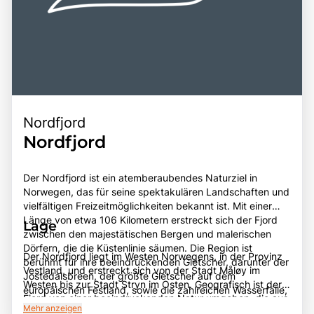
Nordfjord
Nordfjord
Der Nordfjord ist ein atemberaubendes Naturziel in
Norwegen, das für seine spektakulären Landschaften und
vielfältigen Freizeitmöglichkeiten bekannt ist. Mit einer
Länge von etwa 106 Kilometern erstreckt sich der Fjord
Lage
zwischen den majestätischen Bergen und malerischen
Dörfern, die die Küstenlinie säumen. Die Region ist
Der Nordfjord liegt im Westen Norwegens, in der Provinz
berühmt für ihre beeindruckenden Gletscher, darunter der
Vestland, und erstreckt sich von der Stadt Måløy im
Jostedalsbreen, der größte Gletscher auf dem
Westen bis zur Stadt Stryn im Osten. Geografisch ist der
europäischen Festland, sowie die zahlreichen Wasserfälle,
Fjord von einer beeindruckenden Natur umgeben, die aus
die in den Fjord stürzen. Besucher können eine Vielzahl
Mehr anzeigen
hohen Bergen, tiefen Tälern und einer Vielzahl von Flora