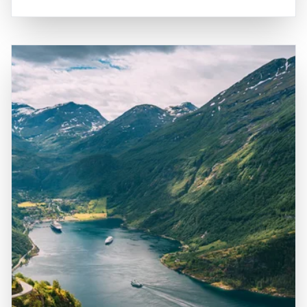
von Aktivitäten genießen, darunter Wandern, Kajakfahren,
und Fauna besteht. Die Anreise zum Nordfjord ist sowohl
Angeln und Bootstouren, die es ermöglichen, die
mit dem Auto als auch mit dem Flugzeug möglich, wobei
unberührte Natur hautnah zu erleben. Der Nordfjord hat
der nächstgelegene Flughafen in Sandane liegt, der
auch eine reiche Geschichte, die bis in die Wikingerzeit
regelmäßige Verbindungen zu größeren Städten in
zurückreicht, und bietet zahlreiche kulturelle
Norwegen bietet. Die zentrale Lage des Fjords macht ihn
Sehenswürdigkeiten, darunter alte Kirchen und historische
zu einem idealen Ziel für Tagesausflüge oder als Teil einer
Stätten. Ein Besuch im Nordfjord ist eine hervorragende
Erkundungstour durch die unberührte Natur
Gelegenheit, die beeindruckende Natur zu genießen, die
Westnorwegens. Die Kombination aus der
lokale Kultur zu entdecken und unvergessliche
beeindruckenden Landschaft, der kulturellen Vielfalt und
Erinnerungen in einer der schönsten Fjordlandschaften
der Vielzahl an Freizeitmöglichkeiten macht den Nordfjord
Norwegens zu sammeln. Die Kombination aus
zu einem bereichernden Erlebnis für alle, die die
atemberaubender Landschaft, kulturellem Erbe und
Faszination dieser einzigartigen Region entdecken
vielfältigen Freizeitmöglichkeiten macht den Nordfjord zu
möchten.
einem unvergesslichen Ziel für Reisende.