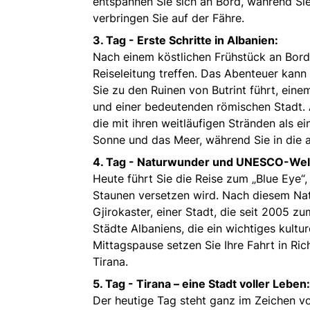
entspannen Sie sich an Bord, während Sie
verbringen Sie auf der Fähre.
3. Tag -
Erste Schritte in Albanien:
Nach einem köstlichen Frühstück an Bord 
Reiseleitung treffen. Das Abenteuer kann 
Sie zu den Ruinen von Butrint führt, ein
und einer bedeutenden römischen Stadt. 
die mit ihren weitläufigen Stränden als ei
Sonne und das Meer, während Sie in die a
4. Tag -
Naturwunder und UNESCO-Wel
Heute führt Sie die Reise zum „Blue Eye“
Staunen versetzen wird. Nach diesem Nat
Gjirokaster, einer Stadt, die seit 2005 z
Städte Albaniens, die ein wichtiges kultu
Mittagspause setzen Sie Ihre Fahrt in Ric
Tirana.
5. Tag -
Tirana – eine Stadt voller Leben:
Der heutige Tag steht ganz im Zeichen vo