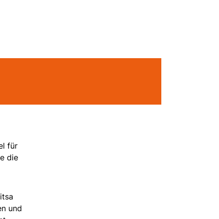
l für
e die
itsa
en und