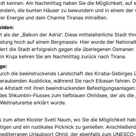
t kennen. Am Nachmittag haben Sie die Möglichkeit, auf 
lendern, die bunten Häuser zu bewundern und in einem der 
 der Energie und dem Charme Tiranas mitreißen.
elden:
als der „Balkon der Adria“. Diese mittelalterliche Stadt thr
estung hoch auf einem Bergmassiv. Hier wurde der National
ert die Stadt erfolgreich gegen die überlegenen Osmanen
in Kruja kehren Sie am Nachmittag zurück nach Tirana.
ge:
urch die beeindruckende Landschaft des Krraba-Gebirges 
eraubenden Ausblicke, während Sie nach Elbasan fahren. D
e Altstadt mit ihren beeindruckenden Befestigungsanlagen.
des Shkumbin-Flusses zum tiefblauen Ohridsee, der als die 
eltnaturerbe erklärt wurde.
 zum alten Kloster Sveti Naum, wo Sie die Möglichkeit hab
gen und ein rustikales Picknick zu genießen. Anschließen
 mediterranen Urlaubsort Ohrid, der ebenfalls zum UNESCO-