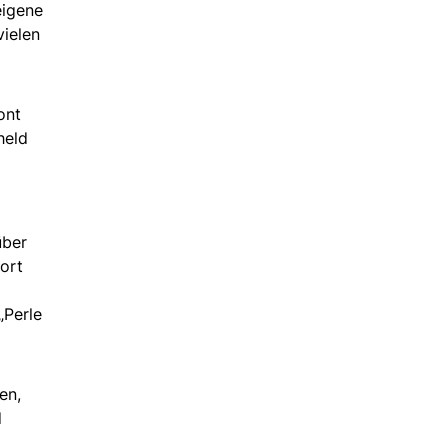
eigene
vielen
ont
held
über
ort
„Perle
en,
d