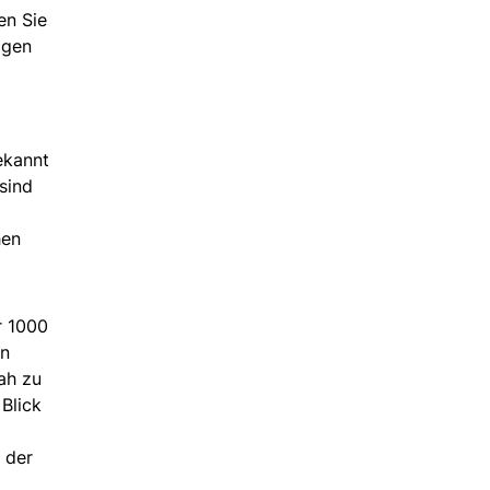
en Sie
igen
ekannt
sind
hen
r 1000
in
ah zu
Blick
 der