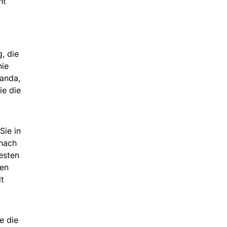
ht
, die
nie
anda,
ie die
Sie in
 nach
esten
len
dt
e die