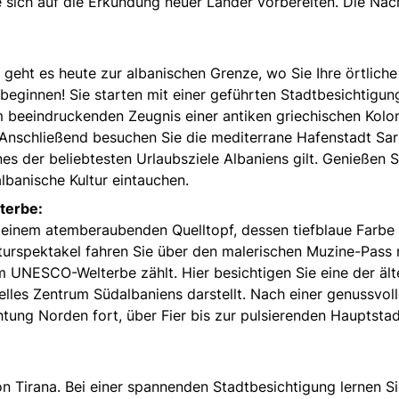
 sich auf die Erkundung neuer Länder vorbereiten. Die Nac
geht es heute zur albanischen Grenze, wo Sie Ihre örtliche
beginnen! Sie starten mit einer geführten Stadtbesichtigung
em beeindruckenden Zeugnis einer antiken griechischen Kolo
Anschließend besuchen Sie die mediterrane Hafenstadt Sar
nes der beliebtesten Urlaubsziele Albaniens gilt. Genießen S
lbanische Kultur eintauchen.
terbe:
, einem atemberaubenden Quelltopf, dessen tiefblaue Farbe 
urspektakel fahren Sie über den malerischen Muzine-Pass
um UNESCO-Welterbe zählt. Hier besichtigen Sie eine der ält
relles Zentrum Südalbaniens darstellt. Nach einer genussvol
htung Norden fort, über Fier bis zur pulsierenden Hauptsta
n Tirana. Bei einer spannenden Stadtbesichtigung lernen Si