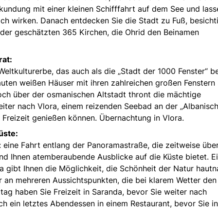
rkundung mit einer kleinen Schifffahrt auf dem See und lass
ich wirken. Danach entdecken Sie die Stadt zu Fuß, besicht
 der geschätzten 365 Kirchen, die Ohrid den Beinamen
rat:
ltkulturerbe, das auch als die „Stadt der 1000 Fenster“ b
bauten weißen Häuser mit ihren zahlreichen großen Fenstern 
och über der osmanischen Altstadt thront die mächtige
iter nach Vlora, einem reizenden Seebad an der „Albanisc
d Freizeit genießen können. Übernachtung in Vlora.
üste:
t: eine Fahrt entlang der Panoramastraße, die zeitweise übe
nd Ihnen atemberaubende Ausblicke auf die Küste bietet. E
 gibt Ihnen die Möglichkeit, die Schönheit der Natur hautn
r an mehreren Aussichtspunkten, die bei klarem Wetter den 
tag haben Sie Freizeit in Saranda, bevor Sie weiter nach
ch ein letztes Abendessen in einem Restaurant, bevor Sie in