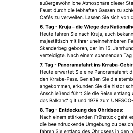
außergewöhnliche Atmosphäre dieser Stad
Faust durch die lebhaften Gassen zu sch
Cafés zu verweilen. Lassen Sie sich von
6. Tag -
Kruja – die Wiege des Nationalh
Heute fahren Sie nach Kruja, auch bekannt 
majestätisch mit ihrer uneinnehmbaren F
Skanderbeg geboren, der im 15. Jahrhund
verteidigte. Nach einem spannenden Tag 
7. Tag -
Panoramafahrt ins Krraba-Gebir
Heute erwartet Sie eine Panoramafahrt d
den Krrabe-Pass. Genießen Sie die atemb
angekommen, erkunden Sie die historisch
Anschließend führt Sie die Reise entlang 
des Balkans“ gilt und 1979 zum UNESCO-W
8. Tag -
Entdeckung des Ohridsees:
Nach einem stärkenden Frühstück geht es
die beeindruckende Umgebung zu besichti
fahren Sie entlang des Ohridsees in den