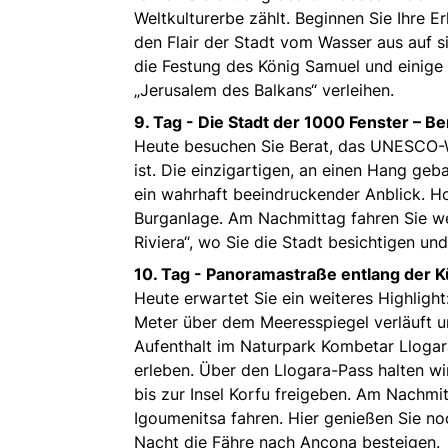
Weltkulturerbe zählt. Beginnen Sie Ihre E
den Flair der Stadt vom Wasser aus auf s
die Festung des König Samuel und einige
„Jerusalem des Balkans“ verleihen.
9. Tag -
Die Stadt der 1000 Fenster – Be
Heute besuchen Sie Berat, das UNESCO-We
ist. Die einzigartigen, an einen Hang ge
ein wahrhaft beeindruckender Anblick. H
Burganlage. Am Nachmittag fahren Sie we
Riviera“, wo Sie die Stadt besichtigen un
10. Tag -
Panoramastraße entlang der K
Heute erwartet Sie ein weiteres Highligh
Meter über dem Meeresspiegel verläuft u
Aufenthalt im Naturpark Kombetar Llogara
erleben. Über den Llogara-Pass halten wi
bis zur Insel Korfu freigeben. Am Nachmit
Igoumenitsa fahren. Hier genießen Sie no
Nacht die Fähre nach Ancona besteigen.