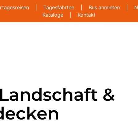
rtagesreisen
|
Tagesfahrten
|
Bus anmieten
|
N
Kataloge
|
Kontakt
 Landschaft &
tdecken