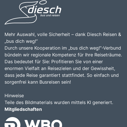
Freizeitmöglichkeiten macht Cinque Terre zu einem
Die Kombination aus atemberaubender Natur, reicher
bereichernden Erlebnis für alle, die die Faszination dieser
Geschichte und kulinarischen Genüssen macht Cinque
einzigartigen Region entdecken möchten.
Terre zu einem unvergesslichen Ziel für Reisende.
Mehr Auswahl, volle Sicherheit – dank Diesch Reisen &
„bus dich weg!“
Durch unsere Kooperation im „bus dich weg!“-Verbund
bündeln wir regionale Kompetenz für Ihre Reiseträume.
Das bedeutet für Sie: Profitieren Sie von einer
enormen Vielfalt an Reisezielen und der Gewissheit,
dass jede Reise garantiert stattfindet. So einfach und
sorgenfrei kann Busreisen sein!
Hinweise
Teile des Bildmaterials wurden mittels KI generiert.
Mitgliedschaften