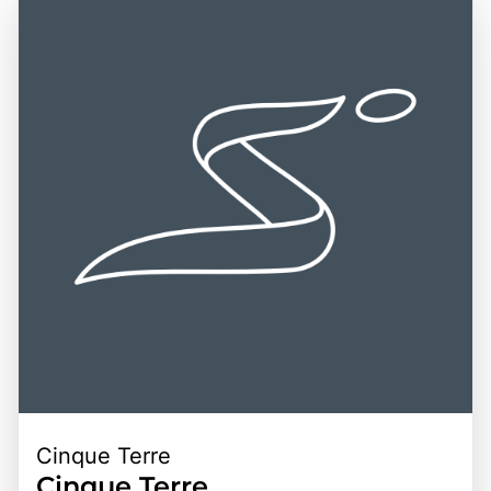
besonders bekannt für seine Pesto-Sauce, die aus
die sich perfekt für Erkundungen eignen. Die zentrale
frischem Basilikum, Pinienkernen, Knoblauch, Parmesan
Lage der Region macht sie zu einem idealen
und Olivenöl hergestellt wird. Ein Besuch in Ligurien ist
Ausgangspunkt für Tagesausflüge zu den Cinque Terre,
eine hervorragende Gelegenheit, die Schönheit der
Portofino und anderen beliebten Zielen an der
italienischen Riviera zu erleben, die lokale Kultur zu
italienischen Riviera. Die Kombination aus
entdecken und die köstlichen kulinarischen Spezialitäten
atemberaubender Natur, reicher Geschichte und
zu genießen.
kulinarischen Köstlichkeiten macht Ligurien zu einem
bereichernden Erlebnis für alle, die die Schönheit und
Kultur dieser einzigartigen italienischen Region entdecken
möchten.
Cinque Terre
Cinque Terre