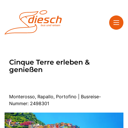
Toggl
Reisethemen
Cinque Terre erleben &
Toggl
Service
genießen
Toggl
Kontakt
Monterosso, Rapallo, Portofino | Busreise-
Start
Nummer: 2498301
Mehrtagesreisen
Tagesfahrten
Bus anmieten