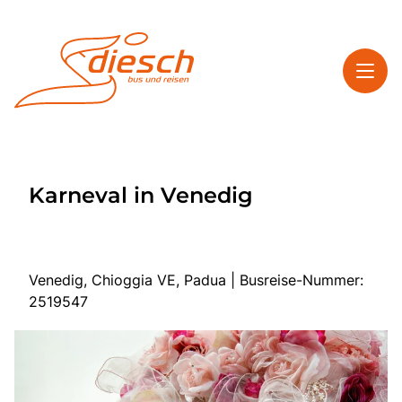
Toggl
Reisethemen
Karneval in Venedig
Toggl
Service
Toggl
Kontakt
Venedig, Chioggia VE, Padua | Busreise-Nummer:
2519547
Start
Mehrtagesreisen
Tagesfahrten
Bus anmieten