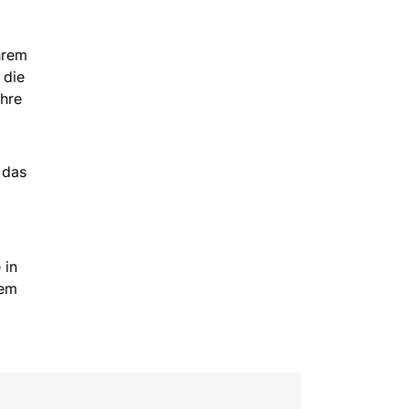
hrem
 die
Ihre
 das
 in
nem