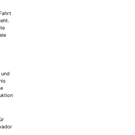
Fahrt
eht.
ste
ele
a und
nis
ie
uktion
ür
lvador