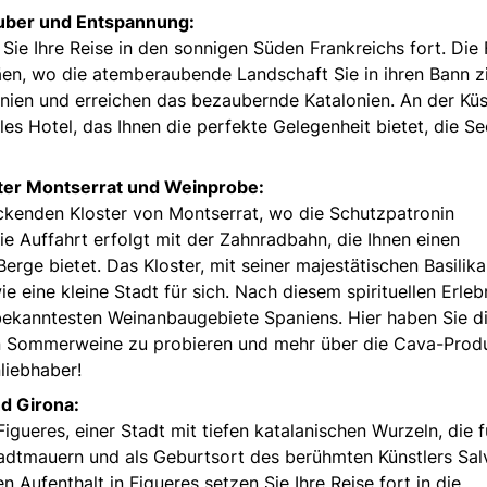
auber und Entspannung:
ie Ihre Reise in den sonnigen Süden Frankreichs fort. Die 
äen, wo die atemberaubende Landschaft Sie in ihren Bann zi
nien und erreichen das bezaubernde Katalonien. An der Kü
s Hotel, das Ihnen die perfekte Gelegenheit bietet, die Se
ster Montserrat und Weinprobe:
uckenden Kloster von Montserrat, wo die Schutzpatronin
ie Auffahrt erfolgt mit der Zahnradbahn, die Ihnen einen
erge bietet. Das Kloster, mit seiner majestätischen Basilik
eine kleine Stadt für sich. Nach diesem spirituellen Erleb
 bekanntesten Weinanbaugebiete Spaniens. Hier haben Sie d
gen Sommerweine zu probieren und mehr über die Cava-Prod
liebhaber!
nd Girona:
igueres, einer Stadt mit tiefen katalanischen Wurzeln, die f
Stadtmauern und als Geburtsort des berühmten Künstlers Sa
n Aufenthalt in Figueres setzen Sie Ihre Reise fort in die