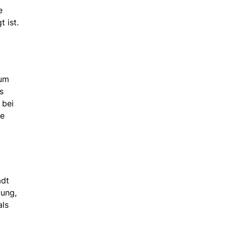
e
 ist.
zum
s
 bei
he
adt
bung,
als