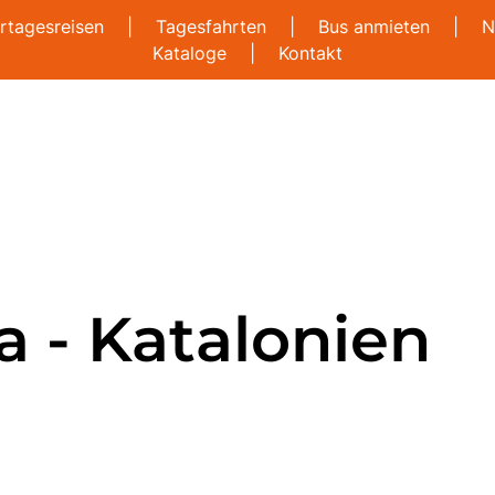
rtagesreisen
|
Tagesfahrten
|
Bus anmieten
|
N
Kataloge
|
Kontakt
a - Katalonien