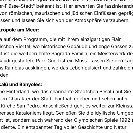
er-Flüsse-Stadt" bekannt ist. Hier erwarten Sie faszinierend
 von römischen, maurischen und jüdischen Einflüssen geprägt
assen und lassen Sie sich von der Atmosphäre verzaubern.
tropole am Meer:
a auf dem Programm, die mit ihrem einzigartigen Flair
otischen Viertel, wo historische Gebäude und enge Gassen 
ht ist die weltberühmte Sagrada Familia, ein Meisterwerk de
audí gestaltete Park Güell ist ein Muss. Lassen Sie den Tag
s Ramblas ausklingen, wo das Leben pulsiert und zahlreic
den.
salú und Banyoles:
sche Hinterland, wo das charmante Städtchen Besalú auf Sie
ichen Charakter der Stadt hautnah erleben und sehen unter
irche San Pedro. Anschließend geht es weiter zur Kleinst
nensee Kataloniens liegt. Genießen Sie die idyllische Umge
ebt ist, sondern auch während der Olympischen Spiele 1992 
diente. Ein entspannter Tag voller Geschichte und Natur