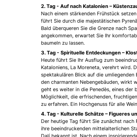
2. Tag -
Auf nach Katalonien – Küstenz
Nach einem stärkenden Frühstück setzen S
führt Sie durch die majestätischen Pyren
Bald überqueren Sie die Grenze nach Spa
angekommen, erwartet Sie Ihr komfortable
baumeln zu lassen.
3. Tag -
Spirituelle Entdeckungen – Klo
Heute führt Sie Ihr Ausflug zum beeindr
Kataloniens, La Moreneta, verehrt wird. D
spektakulären Blick auf die umliegenden B
den charmanten Nebengebäuden, wirkt wie 
geht es weiter in die Penedès, eines der
Möglichkeit, die erfrischenden, fruchti
zu erfahren. Ein Hochgenuss für alle Wein
4. Tag -
Kulturelle Schätze – Figueres u
Der heutige Tag führt Sie zunächst nach F
ihre beeindruckenden mittelalterlichen 
Dalí bekannt ist. Nach einem inspirierende