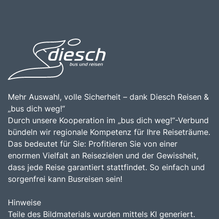
Weingüter bequem zu erreichen. Die Kombination aus der
offiziell als touristische Route etabliert. Ein Besuch der
zentralen Lage, der malerischen Landschaft und der
Elsässer Weinstraße ist eine hervorragende Gelegenheit,
reichen Weintradition macht die Elsässer Weinstraße zu
die Kultur, die kulinarischen Köstlichkeiten und die
einem bereichernden Erlebnis für alle, die die Faszination
natürliche Schönheit dieser einzigartigen Region zu
der elsässischen Kultur und die Schönheit der
erleben.
Weinlandschaft entdecken möchten.
Mehr Auswahl, volle Sicherheit – dank Diesch Reisen &
„bus dich weg!“
Durch unsere Kooperation im „bus dich weg!“-Verbund
bündeln wir regionale Kompetenz für Ihre Reiseträume.
Das bedeutet für Sie: Profitieren Sie von einer
enormen Vielfalt an Reisezielen und der Gewissheit,
dass jede Reise garantiert stattfindet. So einfach und
sorgenfrei kann Busreisen sein!
Hinweise
Teile des Bildmaterials wurden mittels KI generiert.