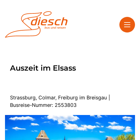
Toggl
Reisethemen
Auszeit im Elsass
Toggl
Service
Toggl
Kontakt
Strassburg, Colmar, Freiburg im Breisgau |
Busreise-Nummer: 2553803
Start
Mehrtagesreisen
Tagesfahrten
Bus anmieten