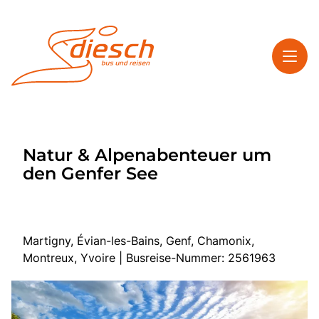
Toggl
Reisethemen
Natur & Alpenabenteuer um
Toggl
Service
den Genfer See
Toggl
Kontakt
Martigny, Évian-les-Bains, Genf, Chamonix,
Start
Montreux, Yvoire | Busreise-Nummer: 2561963
Mehrtagesreisen
Tagesfahrten
Bus anmieten