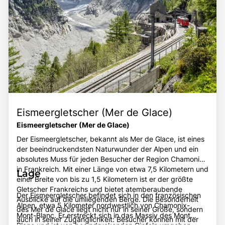
Eismeergletscher (Mer de Glace)
Eismeergletscher (Mer de Glace)
Der Eismeergletscher, bekannt als Mer de Glace, ist eines
der beeindruckendsten Naturwunder der Alpen und ein
absolutes Muss für jeden Besucher der Region Chamonix
in Frankreich. Mit einer Länge von etwa 7,5 Kilometern und
Lage
einer Breite von bis zu 1,5 Kilometern ist er der größte
Gletscher Frankreichs und bietet atemberaubende
Der Eismeergletscher befindet sich in den französischen
Ausblicke auf die umliegenden Berge. Die Besonderheit
Alpen, etwa 5 Kilometer nordwestlich von Chamonix-
des Mer de Glace liegt nicht nur in seiner Größe, sondern
Mont-Blanc. Er erstreckt sich in das Massiv des Mont
auch in seiner Zugänglichkeit: Besucher können mit der