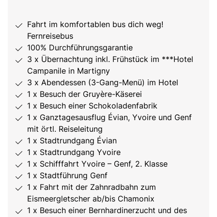
Fahrt im komfortablen bus dich weg!
Fernreisebus
100% Durchführungsgarantie
3 x Übernachtung inkl. Frühstück im ***Hotel
Campanile in Martigny
3 x Abendessen (3-Gang-Menü) im Hotel
1 x Besuch der Gruyère-Käserei
1 x Besuch einer Schokoladenfabrik
1 x Ganztagesausflug Évian, Yvoire und Genf
mit örtl. Reiseleitung
1 x Stadtrundgang Évian
1 x Stadtrundgang Yvoire
1 x Schifffahrt Yvoire – Genf, 2. Klasse
1 x Stadtführung Genf
1 x Fahrt mit der Zahnradbahn zum
Eismeergletscher ab/bis Chamonix
1 x Besuch einer Bernhardinerzucht und des