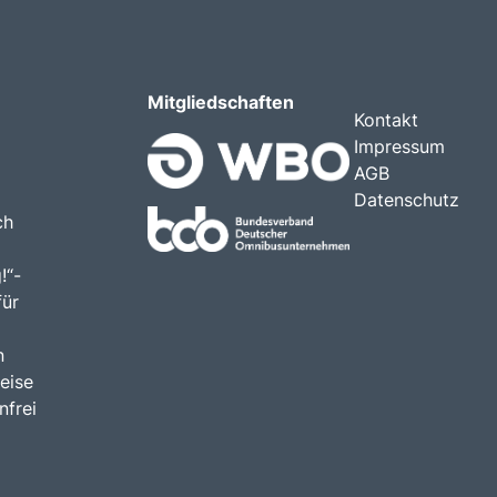
Mitgliedschaften
Kontakt
Impressum
AGB
Datenschutz
ch
!“-
für
n
eise
nfrei