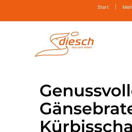
Start
|
Meh
Genussvoll
Gänsebrate
Kürbissch