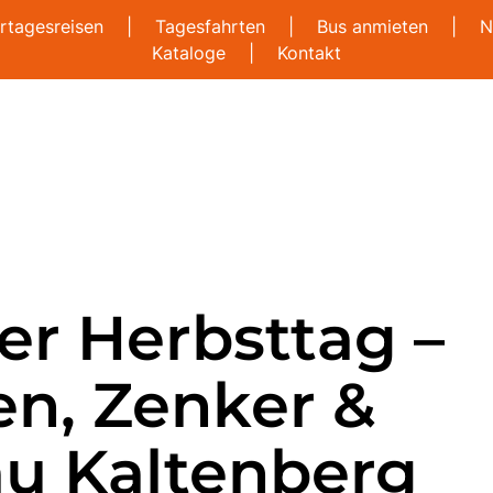
rtagesreisen
|
Tagesfahrten
|
Bus anmieten
|
N
Kataloge
|
Kontakt
er Herbsttag –
n, Zenker &
au Kaltenberg