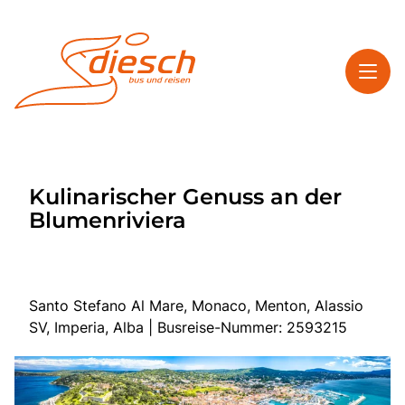
Toggl
Reisethemen
Kulinarischer Genuss an der
Toggl
Service
Blumenriviera
Toggl
Kontakt
Santo Stefano Al Mare, Monaco, Menton, Alassio
Start
SV, Imperia, Alba | Busreise-Nummer: 2593215
Mehrtagesreisen
Tagesfahrten
Bus anmieten