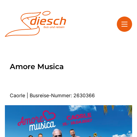
Toggl
Reisethemen
Amore Musica
Toggl
Service
Toggl
Kontakt
Caorle | Busreise-Nummer: 2630366
Start
Mehrtagesreisen
Tagesfahrten
Bus anmieten