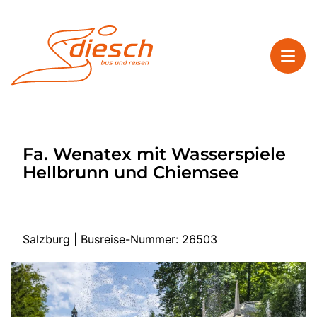
Toggl
Reisethemen
Fa. Wenatex mit Wasserspiele
Toggl
Service
Hellbrunn und Chiemsee
Toggl
Kontakt
Salzburg | Busreise-Nummer: 26503
Start
Mehrtagesreisen
Tagesfahrten
Bus anmieten