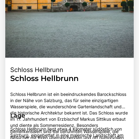
Schloss Hellbrunn
Schloss Hellbrunn
Schloss Hellbrunn ist ein beeindruckendes Barockschloss
in der Nähe von Salzburg, das für seine einzigartigen
Wasserspiele, die wunderschöne Gartenlandschaft und
die historische Architektur bekannt ist. Das Schloss wurde
Lage
im 17. Jahrhundert von Erzbischof Markus Sittikus erbaut
und diente als Sommerresidenz. Besonders
Schloss Hellbrunn liegt etwa 4 Kilometer südöstlich von
bemerkenswert sind die berühmten Wasserspiele, die
Salzburg, eingebettet in eine malerische Landschaft am
Besucher mit ihren überraschenden und oft humorvollen