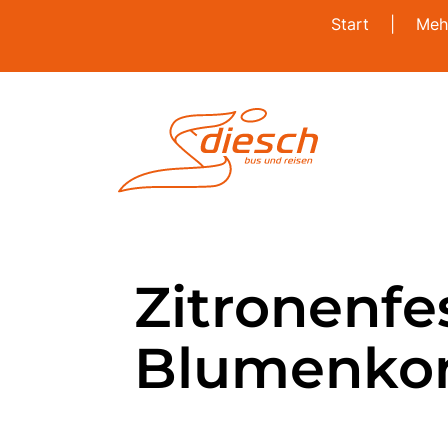
Start
|
Meh
Zitronenfe
Blumenkor