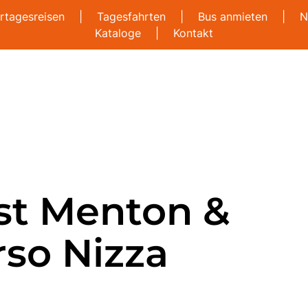
rtagesreisen
|
Tagesfahrten
|
Bus anmieten
|
N
Kataloge
|
Kontakt
st Menton &
so Nizza