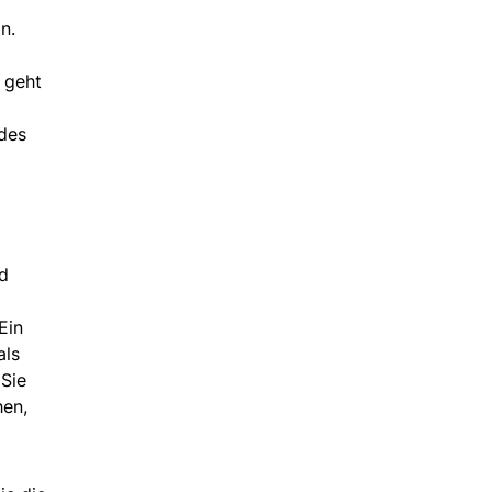
n.
 geht
 des
nd
Ein
als
 Sie
hen,