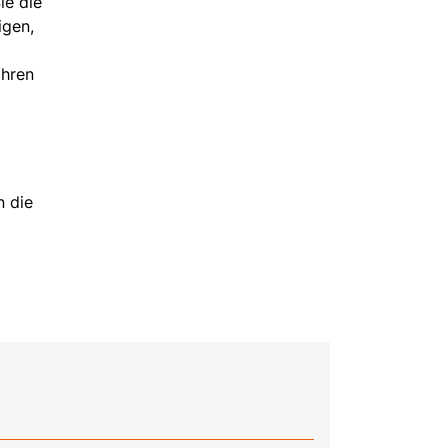
ie die
igen,
ahren
n die