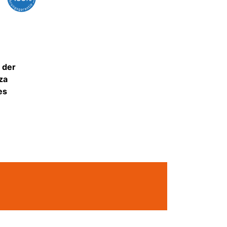
 der
za
es