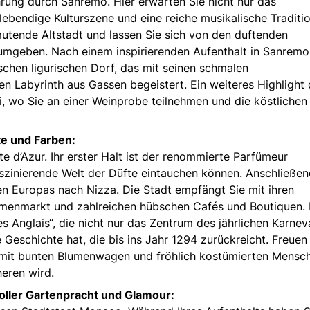
rung durch Sanremo. Hier erwarten Sie nicht nur das
ebendige Kulturszene und eine reiche musikalische Traditio
mutende Altstadt und lassen Sie sich von den duftenden
 umgeben. Nach einem inspirierenden Aufenthalt in Sanremo
chen ligurischen Dorf, das mit seinen schmalen
n Labyrinth aus Gassen begeistert. Ein weiteres Highlight
ei, wo Sie an einer Weinprobe teilnehmen und die köstlichen
fte und Farben:
e d’Azur. Ihr erster Halt ist der renommierte Parfümeur
faszinierende Welt der Düfte eintauchen können. Anschließe
en Europas nach Nizza. Die Stadt empfängt Sie mit ihren
umenmarkt und zahlreichen hübschen Cafés und Boutiquen. 
s Anglais“, die nicht nur das Zentrum des jährlichen Karnev
Geschichte hat, die bis ins Jahr 1294 zurückreicht. Freuen
 mit bunten Blumenwagen und fröhlich kostümierten Mensc
eren wird.
oller Gartenpracht und Glamour: