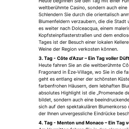
Heute beginnen Sie den Tag mit einer Füh
weltberühmte Casino, sondern auch eine l
Schlendern Sie durch die orientalisch an
Blumenfeldern verzaubern, die die Stadt
es weiter nach Dolceacqua, einem maleris
Kopfsteinpflasterstraßen und dem endlose
Tages ist der Besuch einer lokalen Keller
Weine der Region verkosten können.
3. Tag - Côte d’Azur – Ein Tag voller Dü
Heute fahren Sie an die weltberühmte Côt
Fragonard in Èze-Village, wo Sie in die 
geht es entlang einer der schönsten Küst
farbenfrohen Häusern, dem lebhaften Bl
absolutes Highlight ist die „Promenade de
bildet, sondern auch eine beeindruckende 
sich auf den spektakulären Blumenkorso
der Ihnen unvergessliche Eindrücke besch
4. Tag - Menton und Monaco – Ein Tag v