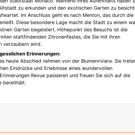
sen Stadtstaat Monaco. Während Ihres Aufenthalts haben S
Altstadt zu erkunden und den exotischen Garten zu besicht
aufwartet. Im Anschluss geht es nach Menton, das durch die
enießt. Diese besondere Lage macht die Stadt zu einem w
hönen Gärten begeistert. Höhepunkt des Besuchs ist die
hnten stattfindenden Zitronenfestes, die Sie mit ihren
n verzaubern wird.
rgesslichen Erinnerungen:
es heute Abschied nehmen von der Blumenriviera. Sie trete
chen Eindrücke und Erlebnisse eines wundervollen
 Erinnerungen Revue passieren und freuen Sie sich auf die
 bereithält.