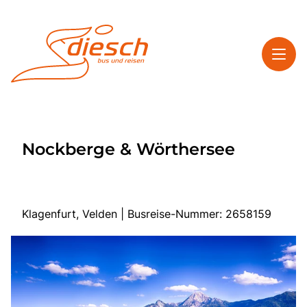
Toggl
Reisethemen
Nockberge & Wörthersee
Toggl
Service
Toggl
Kontakt
Klagenfurt, Velden | Busreise-Nummer: 2658159
Start
Mehrtagesreisen
Tagesfahrten
Bus anmieten