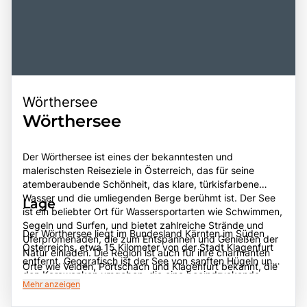
Wörthersee
Wörthersee
Der Wörthersee ist eines der bekanntesten und
malerischsten Reiseziele in Österreich, das für seine
atemberaubende Schönheit, das klare, türkisfarbene
Wasser und die umliegenden Berge berühmt ist. Der See
Lage
ist ein beliebter Ort für Wassersportarten wie Schwimmen,
Segeln und Surfen, und bietet zahlreiche Strände und
Der Wörthersee liegt im Bundesland Kärnten im Süden
Uferpromenaden, die zum Entspannen und Genießen der
Österreichs, etwa 15 Kilometer von der Stadt Klagenfurt
Natur einladen. Die Region ist auch für ihre charmanten
entfernt. Geografisch ist der See von sanften Hügeln und
Orte wie Velden, Pörtschach und Klagenfurt bekannt, die
den Karawanken umgeben, die eine beeindruckende
mit ihren historischen Gebäuden, lebhaften Cafés und
Mehr anzeigen
Kulisse bieten. Der Wörthersee ist leicht von größeren
kulturellen Veranstaltungen Besucher anziehen. Der
Städten wie Graz und Salzburg aus zu erreichen und ist