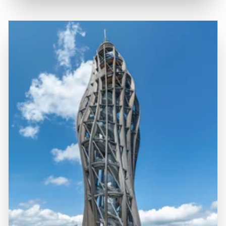
Wörthersee hat eine lange Geschichte als Erholungsort,
ein beliebtes Ziel für Tagesausflüge und längere
der bereits im 19. Jahrhundert von der aristokratischen
Aufenthalte. Die Region ist gut erschlossen durch ein Netz
Gesellschaft entdeckt wurde. Ein Besuch am Wörthersee
von Wander- und Radwegen, die es den Besuchern
ist eine hervorragende Gelegenheit, die Schönheit der
ermöglichen, die umliegende Natur zu erkunden. Die
Natur zu erleben, die lokale Kultur zu genießen und
zentrale Lage des Wörthersees macht ihn zu einem
unvergessliche Erinnerungen in einer der schönsten
idealen Ausgangspunkt für Erkundungen in der
Regionen Österreichs zu sammeln.
Umgebung, und die Kombination aus atemberaubender
Natur, kulturellen Erlebnissen und der Nähe zu
historischen Sehenswürdigkeiten macht den Wörthersee
zu einem bereichernden Erlebnis für alle, die die
Faszination dieser einzigartigen Region entdecken
möchten.