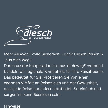
eröffnet und ist ein modernes Bauwerk, das sowohl
Wörthersee selbst, dem Schloss Velden und den
architektonisch als auch landschaftlich beeindruckt. Ein
zahlreichen Wander- und Radwegen in der Umgebung,
Besuch des Pyramidenkogel Aussichtsturms ist eine
bietet zusätzliche Möglichkeiten für Ausflüge und
hervorragende Gelegenheit, die Schönheit der Kärntner
Erkundungen. Die Kombination aus der zentralen Lage,
Natur zu genießen, die frische Bergluft zu atmen und
der natürlichen Schönheit und der kulturellen Vielfalt
unvergessliche Erinnerungen zu sammeln. Die
macht den Pyramidenkogel Aussichtsturm zu einem
Kombination aus atemberaubenden Ausblicken, kulturellen
bereichernden Erlebnis für alle, die die Faszination dieser
Erlebnissen und der Möglichkeit, aktiv zu sein, macht den
einzigartigen Region entdecken möchten.
Pyramidenkogel zu einem unvergesslichen Ziel für
Reisende.
Mehr Auswahl, volle Sicherheit – dank Diesch Reisen &
„bus dich weg!“
Durch unsere Kooperation im „bus dich weg!“-Verbund
bündeln wir regionale Kompetenz für Ihre Reiseträume.
Das bedeutet für Sie: Profitieren Sie von einer
enormen Vielfalt an Reisezielen und der Gewissheit,
dass jede Reise garantiert stattfindet. So einfach und
sorgenfrei kann Busreisen sein!
Hinweise