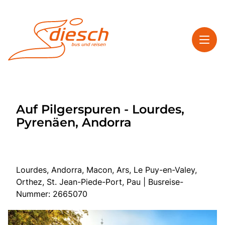
Toggl
Reisethemen
Auf Pilgerspuren - Lourdes,
Toggl
Service
Pyrenäen, Andorra
Toggl
Kontakt
Lourdes, Andorra, Macon, Ars, Le Puy-en-Valey,
Start
Orthez, St. Jean-Piede-Port, Pau | Busreise-
Mehrtagesreisen
Nummer: 2665070
Tagesfahrten
Bus anmieten