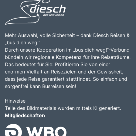
kulinarische Erlebnisse. Die zentrale Lage des
Jakobswegs, kombiniert mit der Möglichkeit, die
faszinierende Geschichte und die kulturellen Highlights
der Region zu erleben, macht dieses Ziel zu einem
unvergesslichen Erlebnis für alle, die die Schönheit und
den Reichtum der europäischen Landschaft und Kultur
Mehr Auswahl, volle Sicherheit – dank Diesch Reisen &
entdecken möchten.
„bus dich weg!“
Durch unsere Kooperation im „bus dich weg!“-Verbund
bündeln wir regionale Kompetenz für Ihre Reiseträume.
Das bedeutet für Sie: Profitieren Sie von einer
enormen Vielfalt an Reisezielen und der Gewissheit,
dass jede Reise garantiert stattfindet. So einfach und
sorgenfrei kann Busreisen sein!
Hinweise
Teile des Bildmaterials wurden mittels KI generiert.
Mitgliedschaften