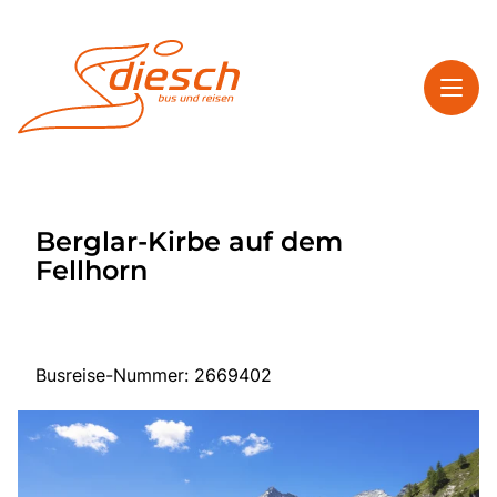
Toggl
Reisethemen
Berglar-Kirbe auf dem
Toggl
Service
Fellhorn
Toggl
Kontakt
Busreise-Nummer: 2669402
Start
Mehrtagesreisen
Tagesfahrten
Bus anmieten